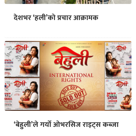
देशभर ‘हली’को प्रचार आक्रामक
‘बेहुली’ले गर्यो ओभरसिज राइट्स कब्जा