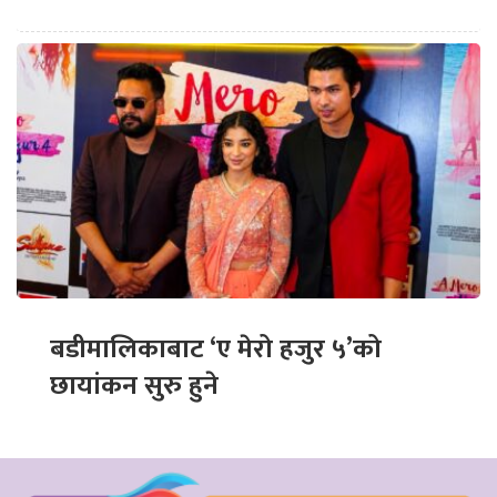
बडीमालिकाबाट ‘ए मेरो हजुर ५’को
छायांकन सुरु हुने