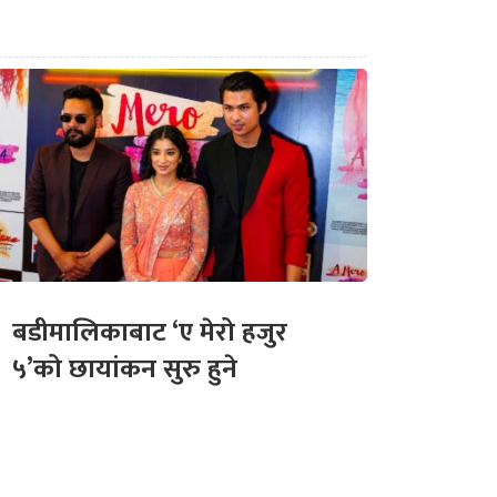
बडीमालिकाबाट ‘ए मेरो हजुर
५’को छायांकन सुरु हुने