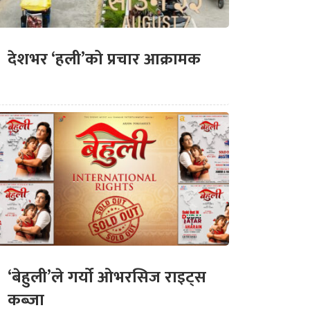
देशभर ‘हली’को प्रचार आक्रामक
‘बेहुली’ले गर्यो ओभरसिज राइट्स
कब्जा