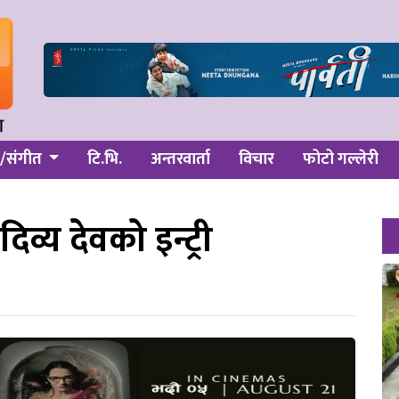
/संगीत
टि.भि.
अन्तरवार्ता
विचार
फोटो गल्लेरी
व्य देवको इन्ट्री