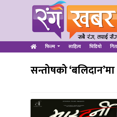
फिल्म
साहित्य
भिडियो
गित
सन्तोषको ‘बलिदान’मा दि