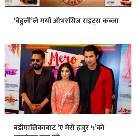
‘बेहुली’ले गर्यो ओभरसिज राइट्स कब्जा
बडीमालिकाबाट ‘ए मेरो हजुर ५’को