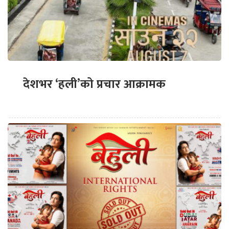
देशभर ‘हली’को प्रचार आक्रामक