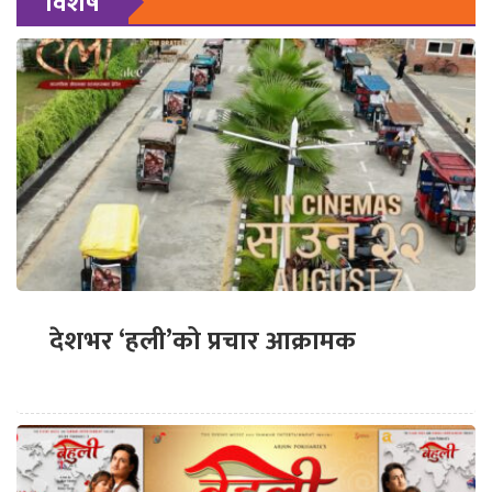
विशेष
देशभर ‘हली’को प्रचार आक्रामक