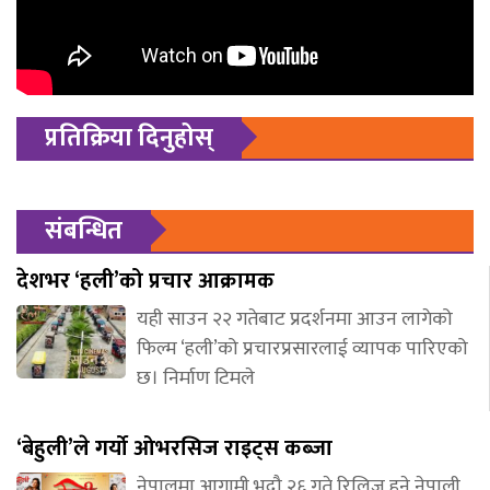
प्रतिक्रिया दिनुहोस्
संबन्धित
देशभर ‘हली’को प्रचार आक्रामक
यही साउन २२ गतेबाट प्रदर्शनमा आउन लागेको
फिल्म ‘हली’को प्रचारप्रसारलाई व्यापक पारिएको
छ। निर्माण टिमले
‘बेहुली’ले गर्यो ओभरसिज राइट्स कब्जा
नेपालमा आगामी भदौ २६ गते रिलिज हुने नेपाली