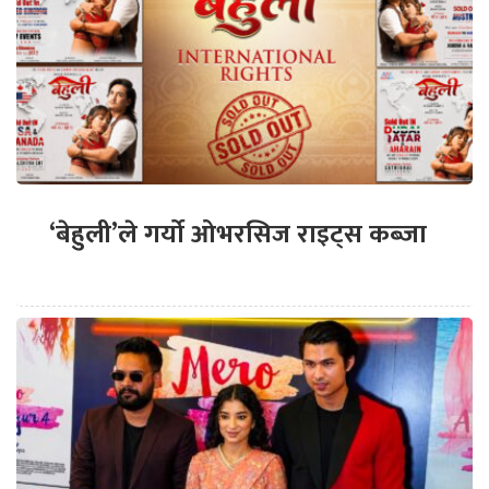
‘बेहुली’ले गर्यो ओभरसिज राइट्स कब्जा