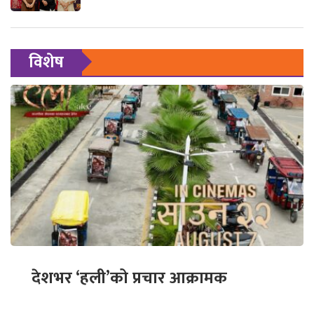
विशेष
देशभर ‘हली’को प्रचार आक्रामक