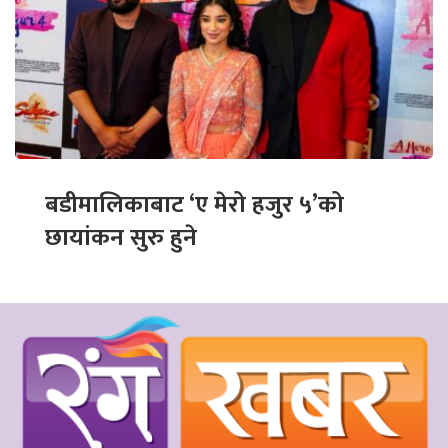
बडीमालिकाबाट ‘ए मेरो हजुर ५’को
छायांकन सुरु हुने