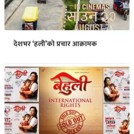
देशभर ‘हली’को प्रचार आक्रामक