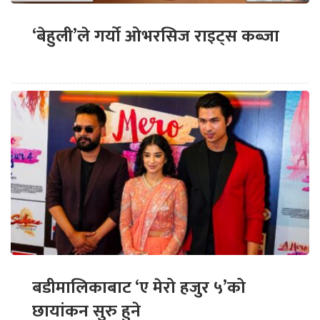
‘बेहुली’ले गर्यो ओभरसिज राइट्स कब्जा
बडीमालिकाबाट ‘ए मेरो हजुर ५’को
छायांकन सुरु हुने