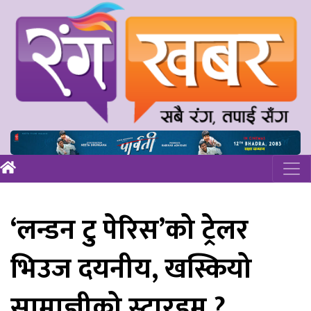
‘लन्डन टु पेरिस’को ट्रेलर
भिउज दयनीय, खस्कियो
साम्राज्ञीको स्टारडम ?