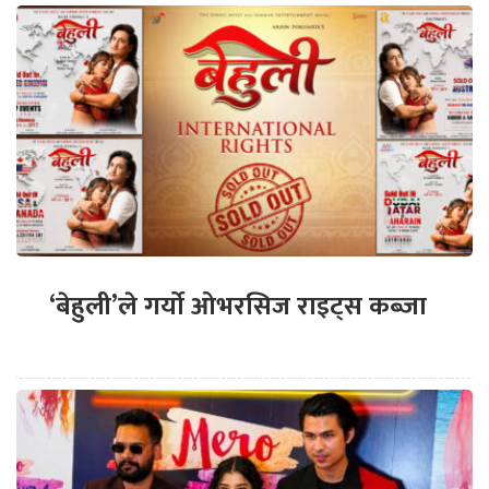
‘बेहुली’ले गर्यो ओभरसिज राइट्स कब्जा