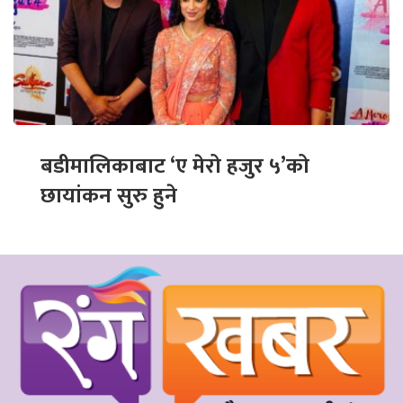
बडीमालिकाबाट ‘ए मेरो हजुर ५’को
छायांकन सुरु हुने