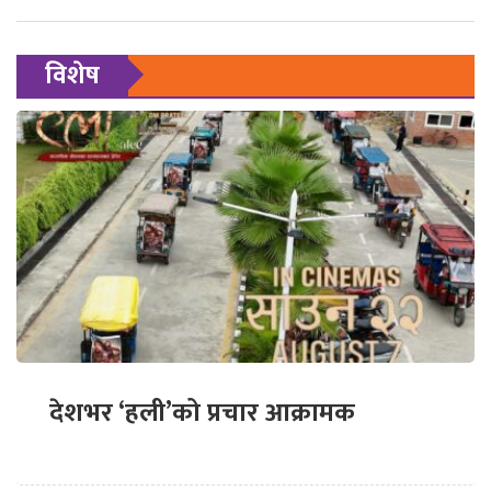
विशेष
देशभर ‘हली’को प्रचार आक्रामक