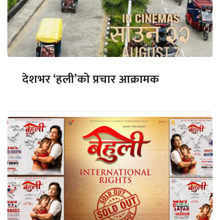
देशभर ‘हली’को प्रचार आक्रामक