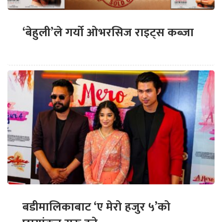
‘बेहुली’ले गर्यो ओभरसिज राइट्स कब्जा
बडीमालिकाबाट ‘ए मेरो हजुर ५’को