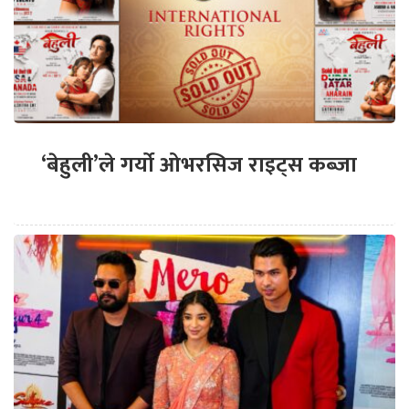
‘बेहुली’ले गर्यो ओभरसिज राइट्स कब्जा