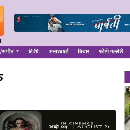
/संगीत
टि.भि.
अन्तरवार्ता
विचार
फोटो गल्लेरी
ु