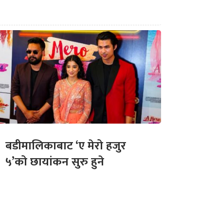
बडीमालिकाबाट ‘ए मेरो हजुर
५’को छायांकन सुरु हुने