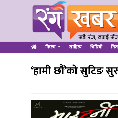
फिल्म
साहित्य
भिडियो
गित
‘हामी छौं’को सुटिङ सुर