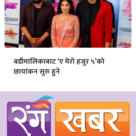
बडीमालिकाबाट ‘ए मेरो हजुर ५’को
छायांकन सुरु हुने