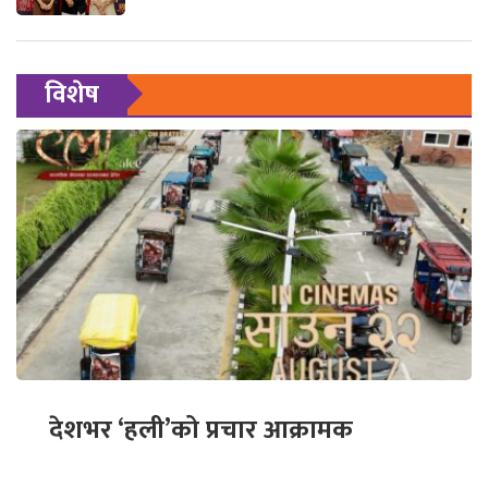
विशेष
देशभर ‘हली’को प्रचार आक्रामक