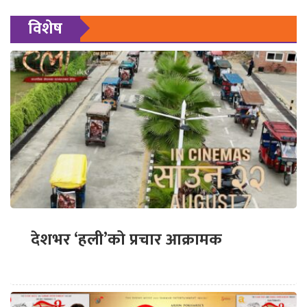
विशेष
देशभर ‘हली’को प्रचार आक्रामक