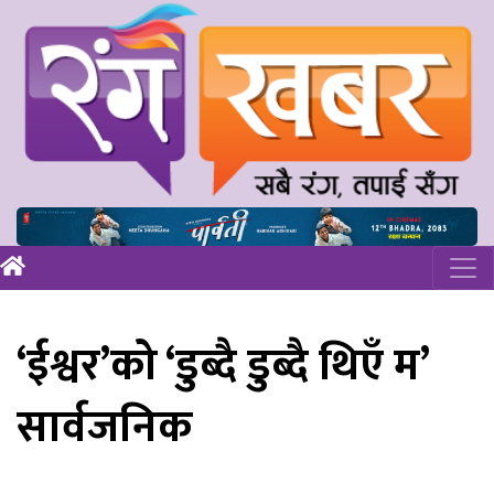
‘ईश्वर’को ‘डुब्दै डुब्दै थिएँ म’
सार्वजनिक