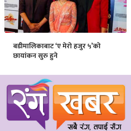
बडीमालिकाबाट ‘ए मेरो हजुर ५’को
छायांकन सुरु हुने