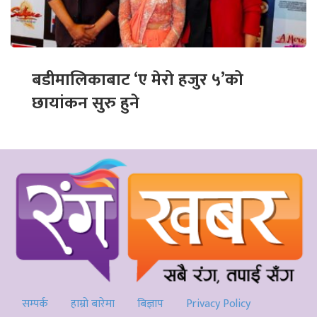
बडीमालिकाबाट ‘ए मेरो हजुर ५’को
छायांकन सुरु हुने
सम्पर्क
हाम्रो बारेमा
बिज्ञाप
Privacy Policy