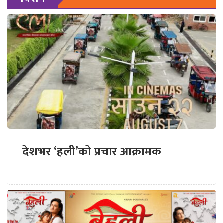
देशभर ‘हली’को प्रचार आक्रामक