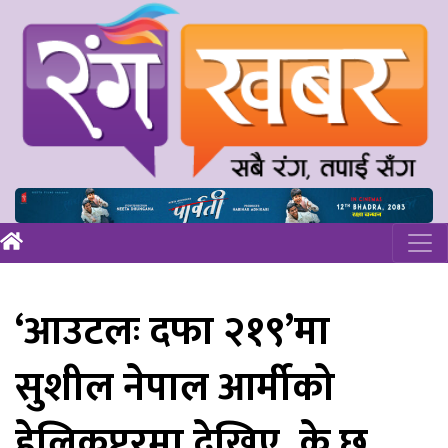
‘आउटलः दफा २१९’मा
सुशील नेपाल आर्मीको
हेलिकप्टरमा देखिए, के छ