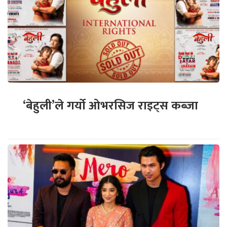
‘बेहुली’ले गर्यो ओभरसिज राइट्स कब्जा