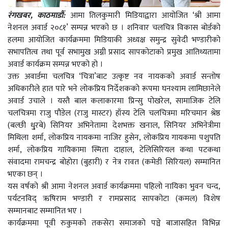
रंगखबर, काठमाडौँ:
आमा तिलकुमारी मिडियाद्वारा आयोजित ‘श्री आमा
नेशनल अवार्ड २०८१’ सम्पन्न भएको छ । शनिवार चलचित्र विकास बोर्डको
हलमा आयोजित कार्यक्रममा मिडियाकी अध्यक्ष समुन्द्र सुवेदी भण्डारीको
सभापतित्व तथा पूर्व सभामुख अग्नी प्रसाद सापकोटाको प्रमुख आतिथ्यतामा
अवार्ड कार्यक्रम सम्पन्न भएको हो ।
उक्त अवार्डमा चलचित्र ‘चित्रा’बाट उत्कृष्ट नव नायकको अवार्ड सन्तोष
अधिकारीले हात पारे भने लोकप्रिय निर्देशकको रूपमा घनश्याम लामिछानेले
अवार्ड उचाले । यस्तै बाल कलाकारमा प्रिन्सु पोखरेल, सामाजिक टेलि
चलचित्रमा राजु पौडेल (राजु मास्टर) हाँस्य टेलि चलचित्रमा मरिचमान श्रेष्ठ
(बल्छी धु्रबे) सिनियर अभिनेतामा देशभक्त खनाल, सिनियर अभिनेत्रीमा
मिथिला शर्मा, लोकप्रिय नायकमा नाजिर हुसेन, लोकप्रिय गायकमा पशुपति
शर्मा, लोकप्रिय गायिकामा स्मिता दाहाल, टेलिसिरियल कथा पटकथा
संवादमा रामचन्द्र बोहोरा (बुहारी) र नेत्र रावत (कमेडी सिरियल) सम्मानित
भएका छन् ।
यस वर्षको श्री आमा नेशनल अवार्ड कार्यक्रममा पहिलो नायिका भुवन चन्द,
पर्यटनविद् ऋषिराम भण्डारी र रामप्रसाद सापकोटा (कमल) विशेष
सम्मानबाट सम्मानित भए ।
कार्यक्रममा पूवी रुकुमको तकसेरा समाजको पञ्चे बाजासहित विभिन्न