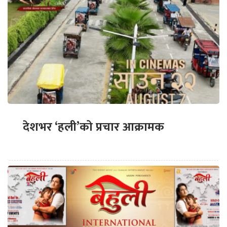
देशभर ‘हली’को प्रचार आक्रामक