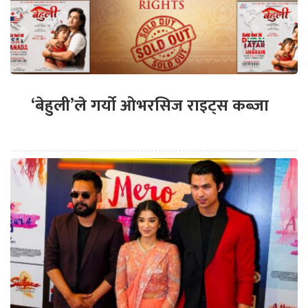
‘बेहुली’ले गर्यो ओभरसिज राइट्स कब्जा