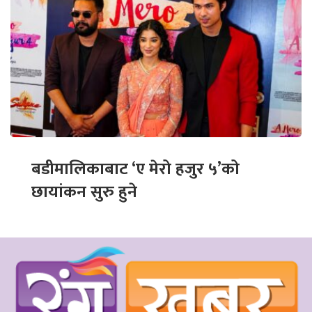
बडीमालिकाबाट ‘ए मेरो हजुर ५’को
छायांकन सुरु हुने