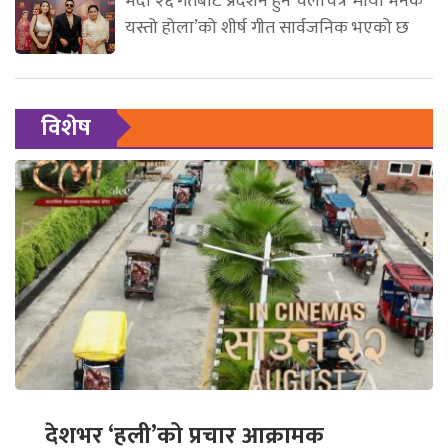
भदौ २६ गतेबाट प्रदर्शन हुने चलचित्र ‘माया भनेकै
यस्तो होला’को शीर्ष गीत सार्वजनिक भएको छ
विशेष
देशभर ‘हली’को प्रचार आक्रामक