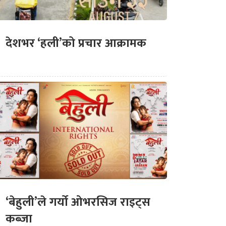
देशभर ‘हली’को प्रचार आक्रामक
‘बेहुली’ले गर्यो ओभरसिज राइट्स
कब्जा