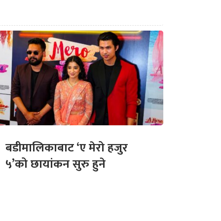
बडीमालिकाबाट ‘ए मेरो हजुर
५’को छायांकन सुरु हुने