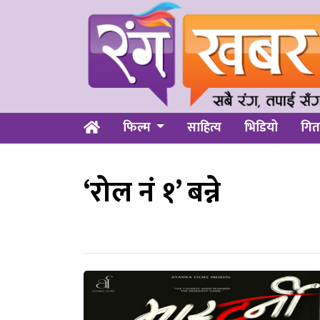
फिल्म
साहित्य
भिडियो
गित
‘रोल नं १’ बन्ने