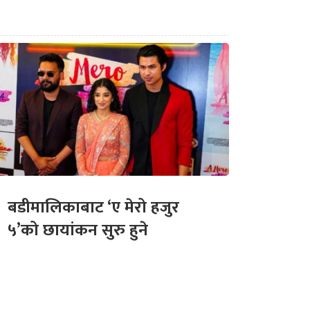
बडीमालिकाबाट ‘ए मेरो हजुर
५’को छायांकन सुरु हुने