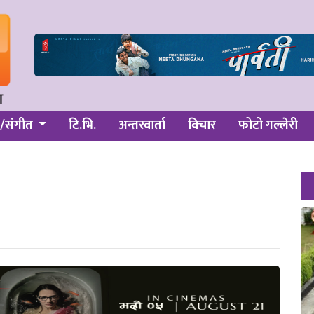
/संगीत
टि.भि.
अन्तरवार्ता
विचार
फोटो गल्लेरी