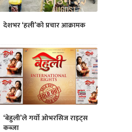
देशभर ‘हली’को प्रचार आक्रामक
‘बेहुली’ले गर्यो ओभरसिज राइट्स
कब्जा