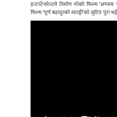
इन्टरटेनमेन्टले निर्माण गरेको फिल्म ‘अगस्त्
फिल्म ‘पूर्ण बहादुरको सारङ्गी’को सुटिङ पुरा भ