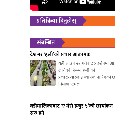
प्रतिक्रिया दिनुहोस्
संबन्धित
देशभर ‘हली’को प्रचार आक्रामक
यही साउन २२ गतेबाट प्रदर्शनमा 
लागेको फिल्म ‘हली’को
प्रचारप्रसारलाई व्यापक पारिएको 
निर्माण टिमले
बडीमालिकाबाट ‘ए मेरो हजुर ५’को छायांकन
सुरु हुने