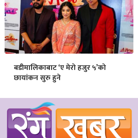
बडीमालिकाबाट ‘ए मेरो हजुर ५’को
छायांकन सुरु हुने