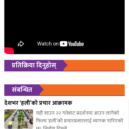
प्रतिक्रिया दिनुहोस्
संबन्धित
देशभर ‘हली’को प्रचार आक्रामक
यही साउन २२ गतेबाट प्रदर्शनमा आउन लागेको
फिल्म ‘हली’को प्रचारप्रसारलाई व्यापक पारिएको
छ। निर्माण टिमले