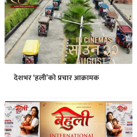
देशभर ‘हली’को प्रचार आक्रामक