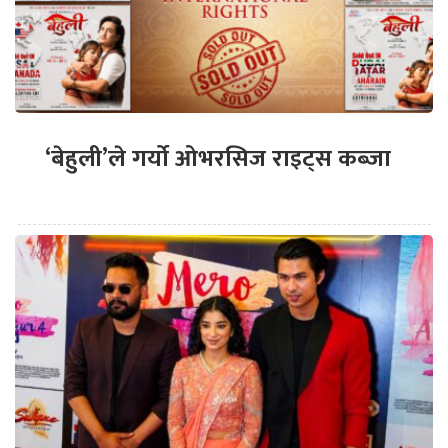
‘बेहुली’ले गर्यो ओभरसिज राइट्स कब्जा