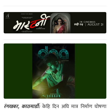
रंगखबर, काठमाडौँ:
केहि दिन अघि मात्र निर्माण घोषणा