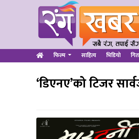
फिल्म
साहित्य
भिडियो
गित
‘डिएनए’को टिजर सार्