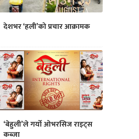
देशभर ‘हली’को प्रचार आक्रामक
‘बेहुली’ले गर्यो ओभरसिज राइट्स
कब्जा