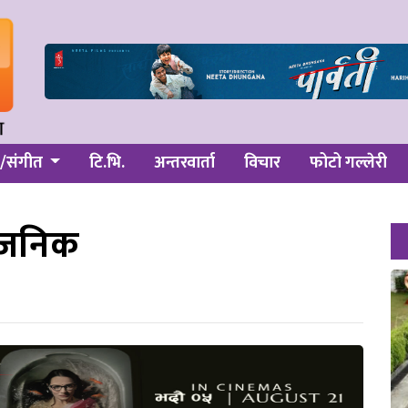
/संगीत
टि.भि.
अन्तरवार्ता
विचार
फोटो गल्लेरी
वजनिक