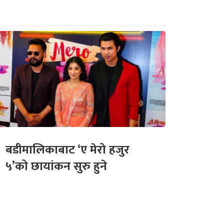
बडीमालिकाबाट ‘ए मेरो हजुर
५’को छायांकन सुरु हुने