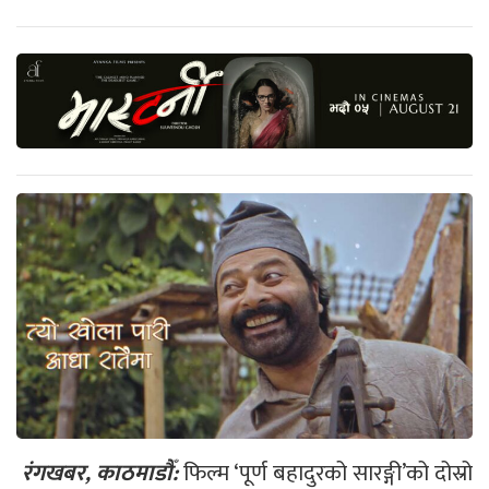
रंगखबर, काठमाडौँ:
फिल्म ‘पूर्ण बहादुरको सारङ्गी’को दोस्रो