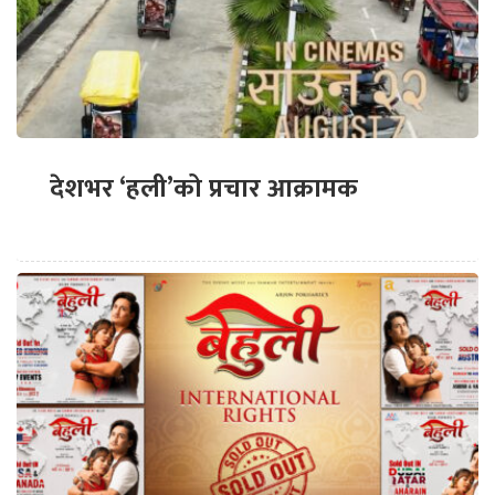
देशभर ‘हली’को प्रचार आक्रामक