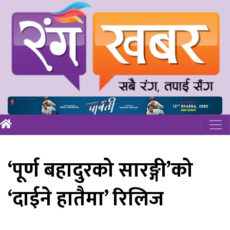
‘पूर्ण बहादुरको सारङ्गी’को
‘दाईने हातैमा’ रिलिज