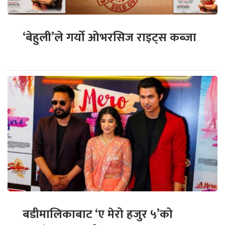
‘बेहुली’ले गर्यो ओभरसिज राइट्स कब्जा
बडीमालिकाबाट ‘ए मेरो हजुर ५’को