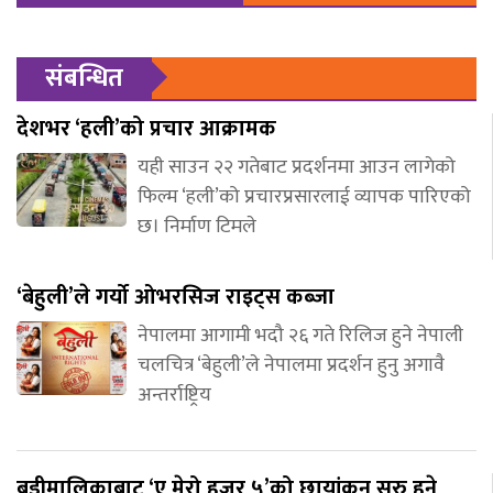
संबन्धित
देशभर ‘हली’को प्रचार आक्रामक
यही साउन २२ गतेबाट प्रदर्शनमा आउन लागेको
फिल्म ‘हली’को प्रचारप्रसारलाई व्यापक पारिएको
छ। निर्माण टिमले
‘बेहुली’ले गर्यो ओभरसिज राइट्स कब्जा
नेपालमा आगामी भदौ २६ गते रिलिज हुने नेपाली
चलचित्र ‘बेहुली’ले नेपालमा प्रदर्शन हुनु अगावै
अन्तर्राष्ट्रिय
बडीमालिकाबाट ‘ए मेरो हजुर ५’को छायांकन सुरु हुने