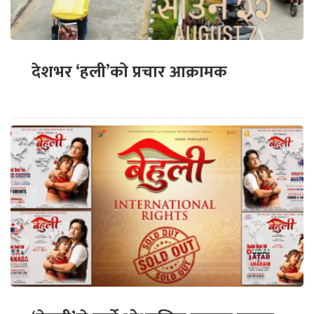
देशभर ‘हली’को प्रचार आक्रामक