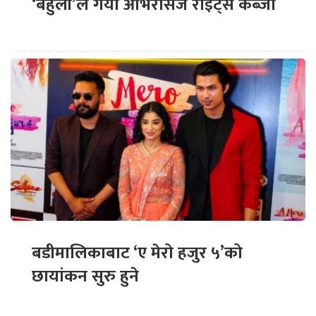
‘बेहुली’ले गर्यो ओभरसिज राइट्स कब्जा
बडीमालिकाबाट ‘ए मेरो हजुर ५’को
छायांकन सुरु हुने