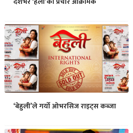
देशभर ‘हली’को प्रचार आक्रामक
‘बेहुली’ले गर्यो ओभरसिज राइट्स कब्जा