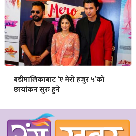
बडीमालिकाबाट ‘ए मेरो हजुर ५’को
छायांकन सुरु हुने