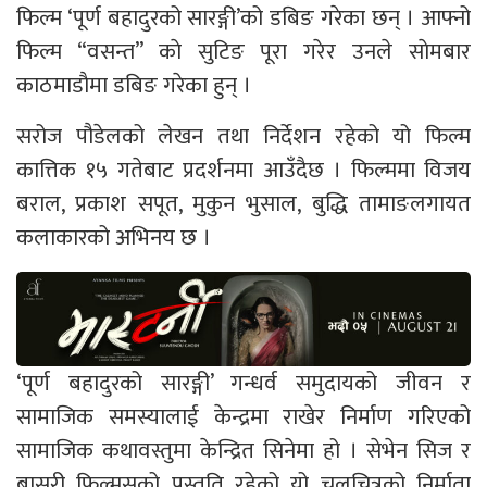
फिल्म ‘पूर्ण बहादुरको सारङ्गी’को डबिङ गरेका छन् । आफ्नो
फिल्म “वसन्त” काे सुटिङ पूरा गरेर उनले साेमबार
काठमाडाैमा डबिङ गरेका हुन् ।
सरोज पौडेलको लेखन तथा निर्देशन रहेको यो फिल्म
कात्तिक १५ गतेबाट प्रदर्शनमा आउँदैछ । फिल्ममा विजय
बराल, प्रकाश सपूत, मुकुन भुसाल, बुद्धि तामाङलगायत
कलाकारको अभिनय छ ।
‘पूर्ण बहादुरको सारङ्गी’ गन्धर्व समुदायको जीवन र
सामाजिक समस्यालाई केन्द्रमा राखेर निर्माण गरिएको
सामाजिक कथावस्तुमा केन्द्रित सिनेमा हो । सेभेन सिज र
बासुरी फिल्मसको प्रस्तुति रहेको यो चलचित्रको निर्माता