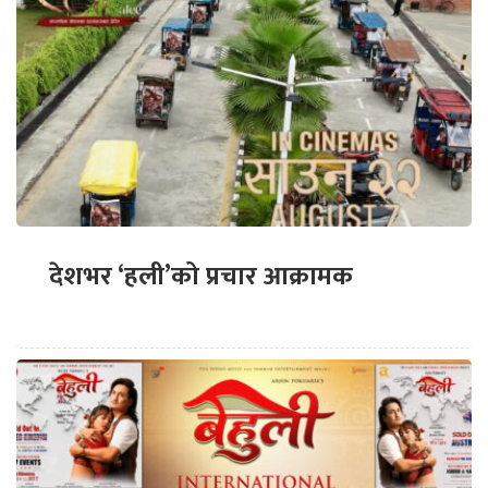
देशभर ‘हली’को प्रचार आक्रामक