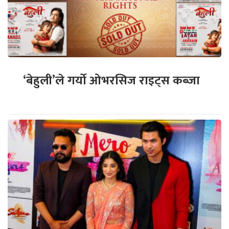
‘बेहुली’ले गर्यो ओभरसिज राइट्स कब्जा