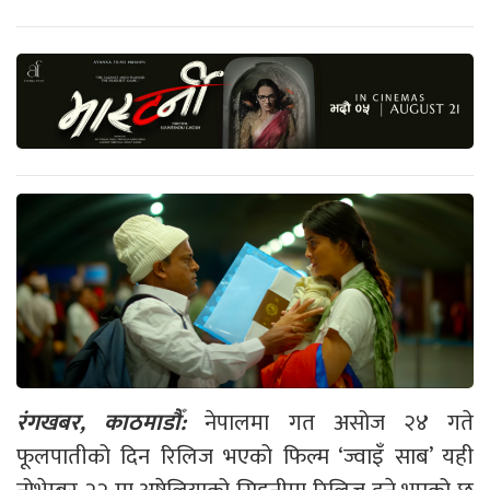
रंगखबर, काठमाडौँ:
नेपालमा गत असोज २४ गते
फूलपातीको दिन रिलिज भएको फिल्म ‘ज्वाइँ साब’ यही