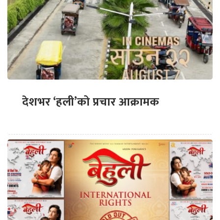
देशभर ‘हली’को प्रचार आक्रामक