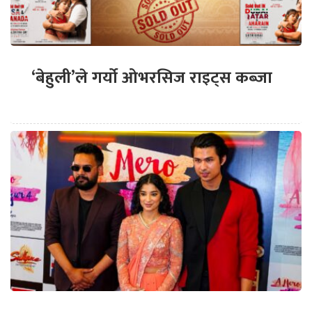
‘बेहुली’ले गर्यो ओभरसिज राइट्स कब्जा