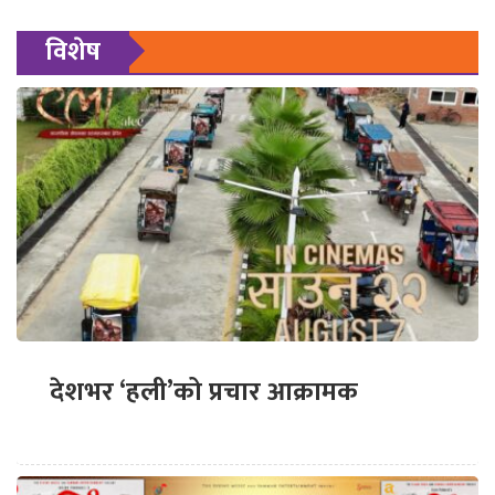
विशेष
देशभर ‘हली’को प्रचार आक्रामक