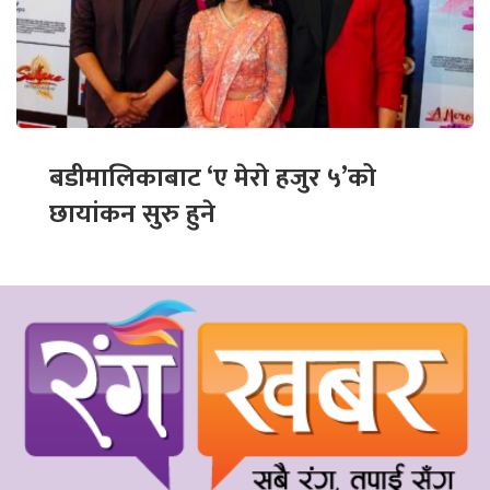
बडीमालिकाबाट ‘ए मेरो हजुर ५’को
छायांकन सुरु हुने