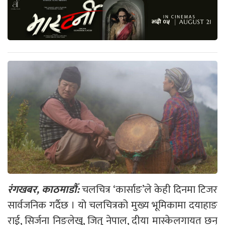
रंगखबर, काठमाडौँ:
चलचित्र ‘कार्साङ’ले केही दिनमा टिजर
सार्वजनिक गर्दैछ । यो चलचित्रको मुख्य भूमिकामा दयाहाङ
राई, सिर्जना निङलेखु, जितु नेपाल, दीया मास्केलगायत छन्