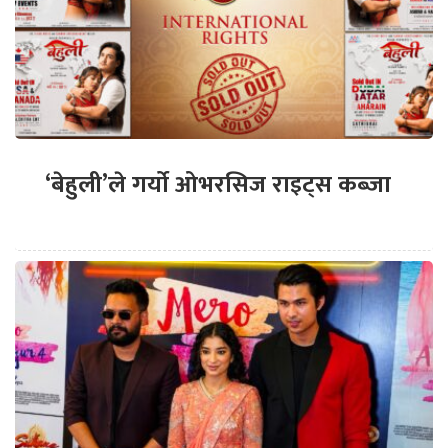
‘बेहुली’ले गर्यो ओभरसिज राइट्स कब्जा