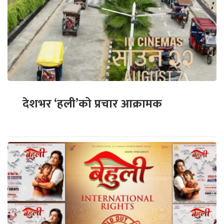
देशभर ‘हली’को प्रचार आक्रामक