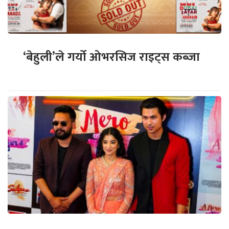
‘बेहुली’ले गर्यो ओभरसिज राइट्स कब्जा