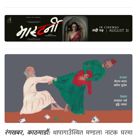
रंगखबर, काठमाडौँ:
थापागाउँस्थित मण्डला नाटक घरमा