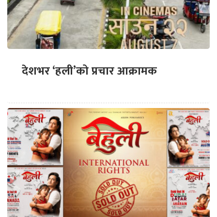
देशभर ‘हली’को प्रचार आक्रामक