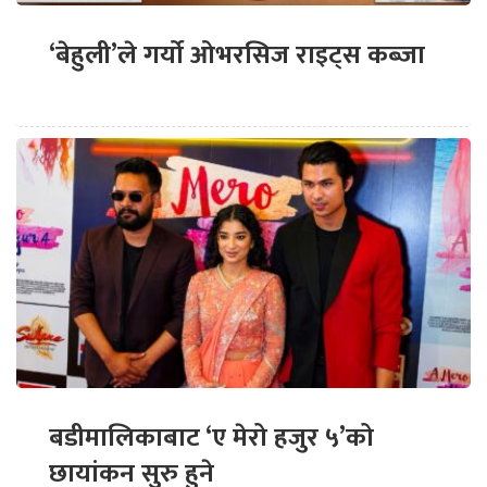
‘बेहुली’ले गर्यो ओभरसिज राइट्स कब्जा
बडीमालिकाबाट ‘ए मेरो हजुर ५’को
छायांकन सुरु हुने