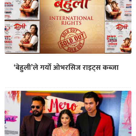
‘बेहुली’ले गर्यो ओभरसिज राइट्स कब्जा