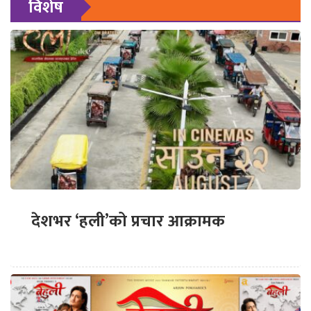
विशेष
देशभर ‘हली’को प्रचार आक्रामक