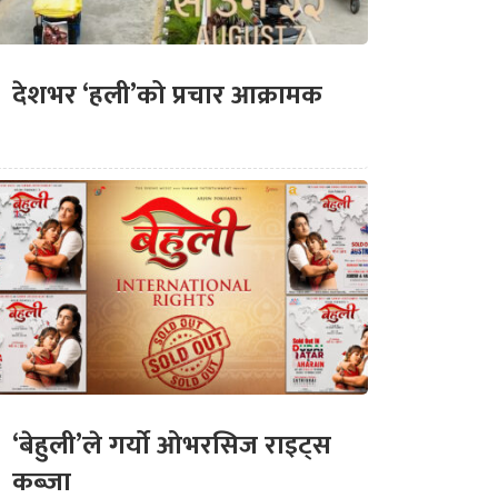
देशभर ‘हली’को प्रचार आक्रामक
‘बेहुली’ले गर्यो ओभरसिज राइट्स
कब्जा