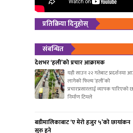
प्रतिक्रिया दिनुहोस्
संबन्धित
देशभर ‘हली’को प्रचार आक्रामक
यही साउन २२ गतेबाट प्रदर्शनमा 
लागेको फिल्म ‘हली’को
प्रचारप्रसारलाई व्यापक पारिएको 
निर्माण टिमले
बडीमालिकाबाट ‘ए मेरो हजुर ५’को छायांकन
सुरु हुने