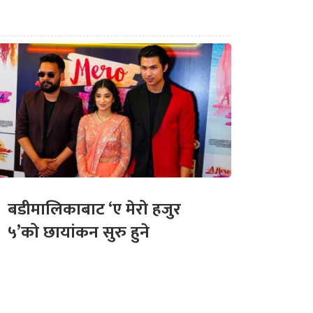
बडीमालिकाबाट ‘ए मेरो हजुर
५’को छायांकन सुरु हुने