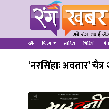
फिल्म
साहित्य
भिडियो
गित
‘नरसिंहाः अवतार’ चैत्र