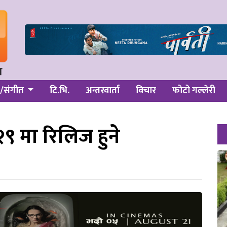
/संगीत
टि.भि.
अन्तरवार्ता
विचार
फोटो गल्लेरी
 २९ मा रिलिज हुने