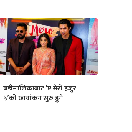
बडीमालिकाबाट ‘ए मेरो हजुर
५’को छायांकन सुरु हुने