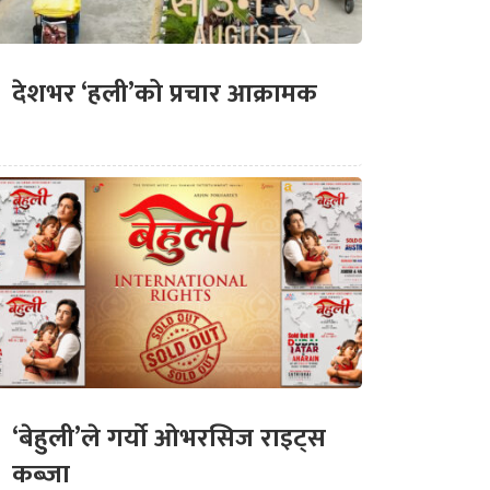
देशभर ‘हली’को प्रचार आक्रामक
‘बेहुली’ले गर्यो ओभरसिज राइट्स
कब्जा