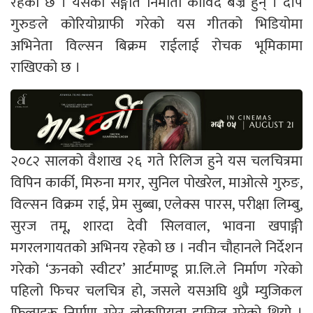
रहेको छ । यसका सङ्गीत निर्माता कोविद बज्र हुन् । दीप
गुरुङले कोरियोग्राफी गरेको यस गीतको भिडियोमा
अभिनेता विल्सन बिक्रम राईलाई रोचक भूमिकामा
राखिएको छ ।
२०८२ सालको वैशाख २६ गते रिलिज हुने यस चलचित्रमा
विपिन कार्की, मिरुना मगर, सुनिल पोखरेल, माओत्से गुरुङ,
विल्सन विक्रम राई, प्रेम सुब्बा, एलेक्स पारस, परीक्षा लिम्बु,
सुरज तमू, शारदा देवी सिलवाल, भावना खपाङ्गी
मगरलगायतको अभिनय रहेको छ । नवीन चौहानले निर्देशन
गरेको ‘ऊनको स्वीटर’ आर्टमाण्डू प्रा.लि.ले निर्माण गरेको
पहिलो फिचर चलचित्र हो, जसले यसअघि थुप्रै म्युजिकल
फिल्महरू निर्माण गरेर लोकप्रियता हासिल गरेको थियो ।