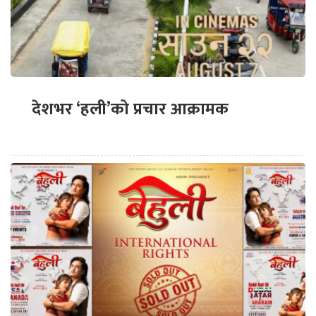
देशभर ‘हली’को प्रचार आक्रामक