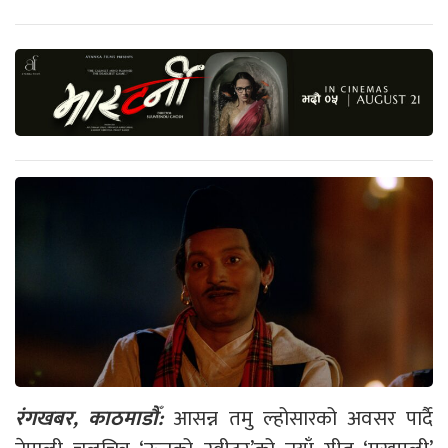
रंगखबर, काठमाडौँ:
आसन्न तमु ल्होसारको अवसर पार्दै