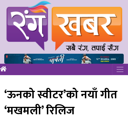
‘ऊनको स्वीटर’को नयाँ गीत
‘मखमली’ रिलिज