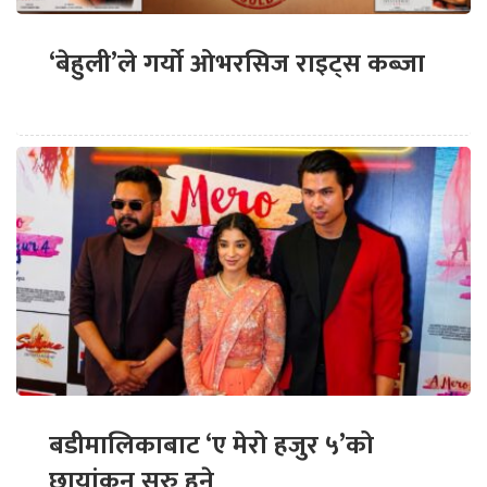
‘बेहुली’ले गर्यो ओभरसिज राइट्स कब्जा
बडीमालिकाबाट ‘ए मेरो हजुर ५’को
छायांकन सुरु हुने