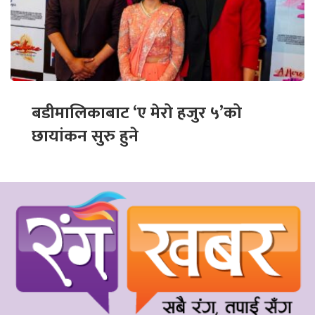
बडीमालिकाबाट ‘ए मेरो हजुर ५’को
छायांकन सुरु हुने