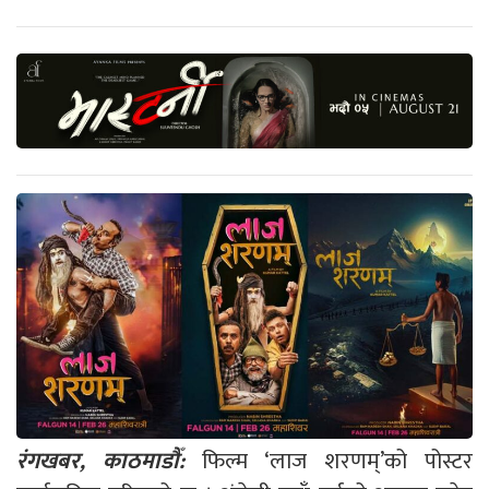
रंगखबर, काठमाडौँ:
फिल्म ‘लाज शरणम्’को पोस्टर