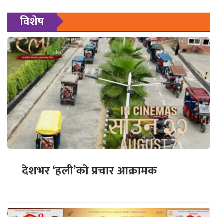
विशेष
देशभर ‘हली’को प्रचार आक्रामक