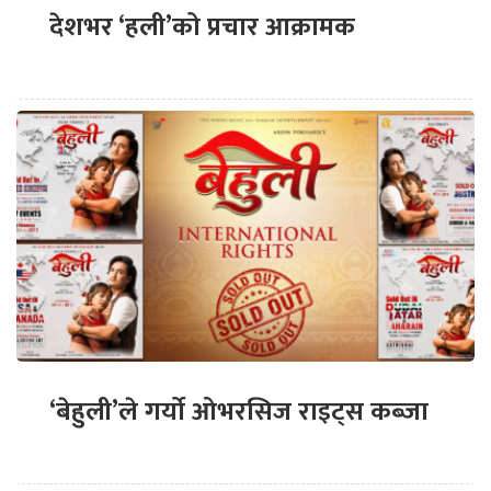
देशभर ‘हली’को प्रचार आक्रामक
‘बेहुली’ले गर्यो ओभरसिज राइट्स कब्जा