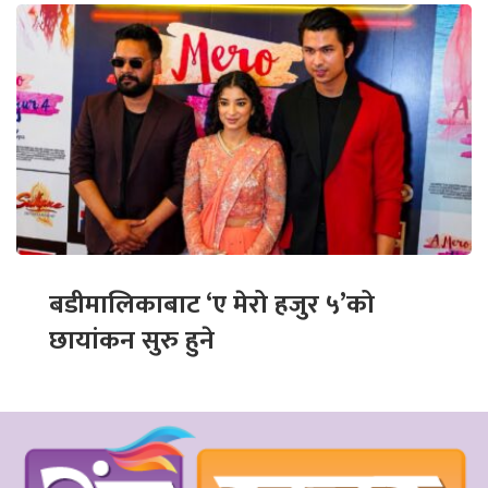
बडीमालिकाबाट ‘ए मेरो हजुर ५’को
छायांकन सुरु हुने