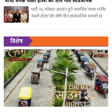
‘माया भनेकै यस्तो होला’को शीर्ष गीत सार्वजनिक
भदौ २६ गतेबाट प्रदर्शन हुने चलचित्र ‘माया भनेकै
यस्तो होला’को शीर्ष गीत सार्वजनिक भएको छ
विशेष