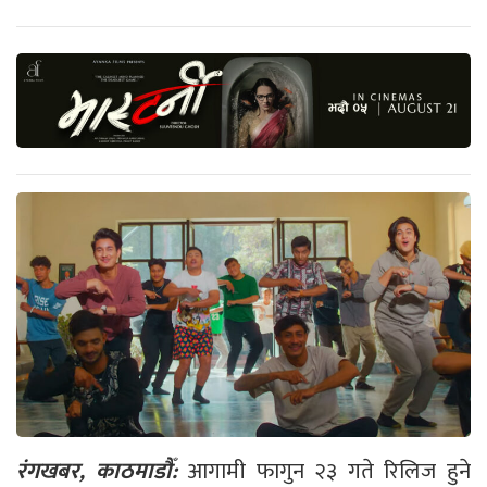
रंगखबर, काठमाडौँ:
आगामी फागुन २३ गते रिलिज हुने