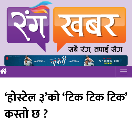
‘होस्टेल ३’को ‘टिक टिक टिक’
कस्तो छ ?