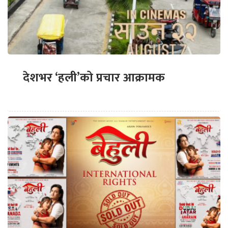
देशभर ‘हली’को प्रचार आक्रामक