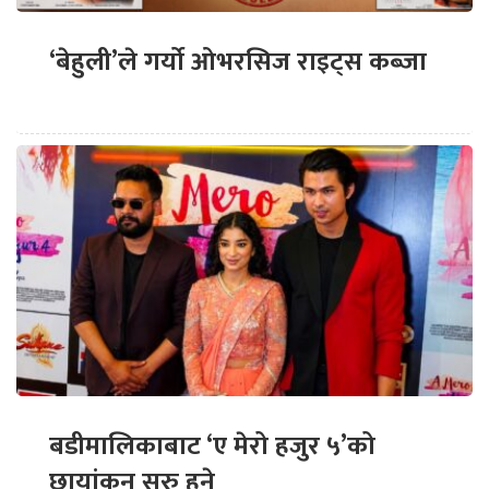
‘बेहुली’ले गर्यो ओभरसिज राइट्स कब्जा
बडीमालिकाबाट ‘ए मेरो हजुर ५’को
छायांकन सुरु हुने