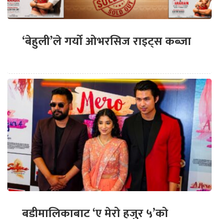
‘बेहुली’ले गर्यो ओभरसिज राइट्स कब्जा
बडीमालिकाबाट ‘ए मेरो हजुर ५’को