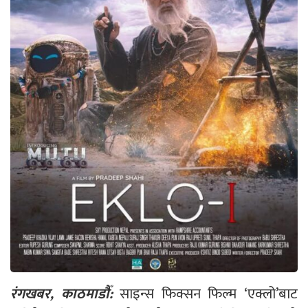
रंगखबर, काठमाडौँ:
साइन्स फिक्सन फिल्म ‘एक्लो’बाट