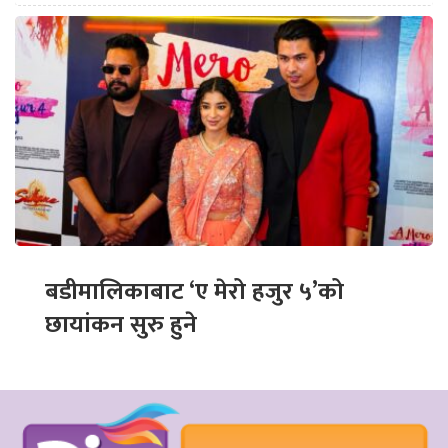
बडीमालिकाबाट ‘ए मेरो हजुर ५’को
छायांकन सुरु हुने