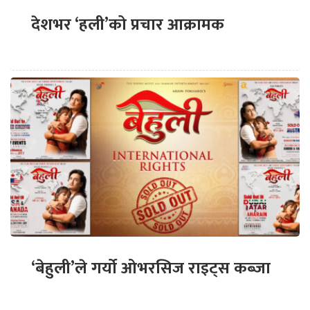
देशभर ‘हली’को प्रचार आक्रामक
‘बेहुली’ले गर्यो ओभरसिज राइट्स कब्जा