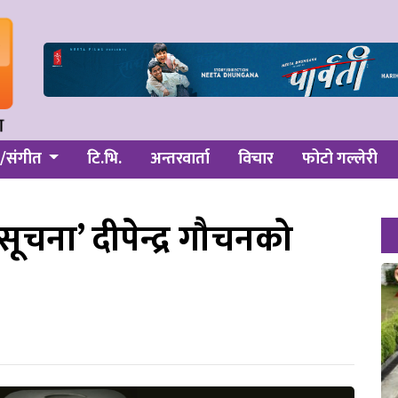
/संगीत
टि.भि.
अन्तरवार्ता
विचार
फोटो गल्लेरी
ूचना’ दीपेन्द्र गौचनको