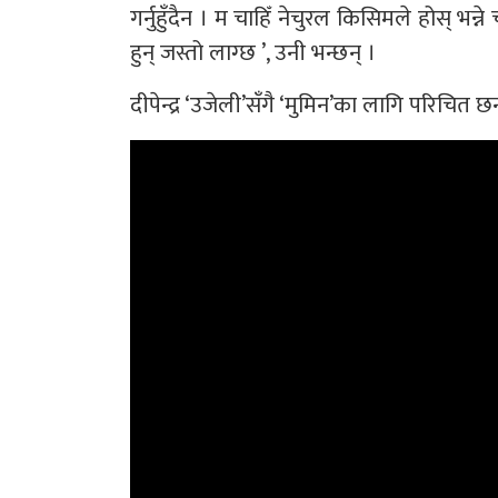
गर्नुहुँदैन । म चाहिँ नेचुरल किसिमले होस् भन्
हुन् जस्तो लाग्छ ’, उनी भन्छन् ।
दीपेन्द्र ‘उजेली’सँगै ‘मुमिन’का लागि परिचित छन