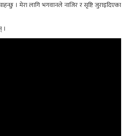
ने चाहन्छु । मेरा लागि भगवानले नाजिर र सृष्टि जुराइदिएका
् ।