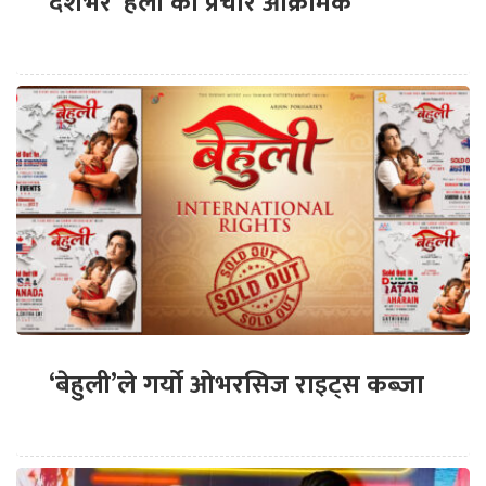
देशभर ‘हली’को प्रचार आक्रामक
‘बेहुली’ले गर्यो ओभरसिज राइट्स कब्जा