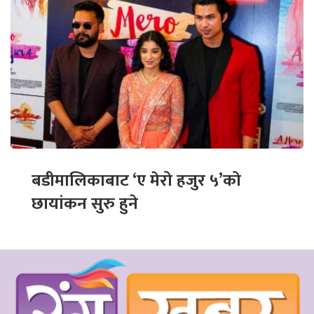
बडीमालिकाबाट ‘ए मेरो हजुर ५’को
छायांकन सुरु हुने