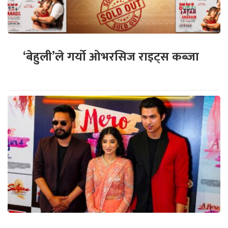
‘बेहुली’ले गर्यो ओभरसिज राइट्स कब्जा