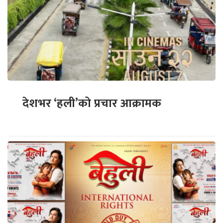
देशभर ‘हली’को प्रचार आक्रामक