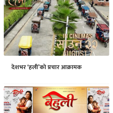
देशभर ‘हली’को प्रचार आक्रामक