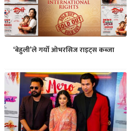
‘बेहुली’ले गर्यो ओभरसिज राइट्स कब्जा