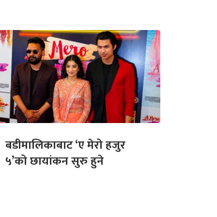
बडीमालिकाबाट ‘ए मेरो हजुर
५’को छायांकन सुरु हुने