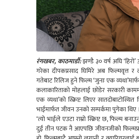
रंगखबर, काठमाडौँ:
झण्डै ३० वर्ष अघि ‘हिर
गरेका दीपकप्रसाद घिमिरे अब फिल्मवृत्त र
गतेबाट रिलिज हुने फिल्म ‘जुनाः एक व्यथा’मार
कलाकारिताको मोहलाई छोडेर सरकारी काममा व्य
एक व्यथा’को स्क्रिप्ट लिएर सातदोबाटोस्थित
भाईमार्फत जीवन उनको सम्पर्कमा पुगेका थिए 
‘त्यो भाईले एउटा राम्रो स्क्रिप्ट छ, फिल्म बना
दुई तीन पटक नै आएपछि जीवनजीको फिल्मप्रत
हो, फिल्मबाटै आफ्नो लगानी र क्यारियरलाई ब