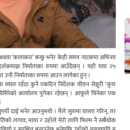
ो’ अथवा ‘कलाकार’ बन्छु भनेर केही समय नाटकमा अभिनय
 दर्शकमाझ निर्माताका रुपमा आउँदैछन् । यही माघ २५
्फत उनी निर्माताका रुपमा आउन लागेका हुन् ।
स्त रहँदा कुनै एकदिन निर्देशक जीवन सेञ्चुरी ‘जुनाः
 घिमिरेको कार्यालय पुगेका रहेछन् । आफूले चिनेका एक
।
उनुपर्यो दाई भनेर आउनुभयो । मैले सुरुमा वास्ता गरिन्, तर
िको लगाव, माया र उहाँले मेरो लागि फिल्म नै सबैथोक
लियो र सुरक्षित बनाउनेछु भनेपछि उहाँको लगावप्रति म