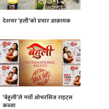
देशभर ‘हली’को प्रचार आक्रामक
‘बेहुली’ले गर्यो ओभरसिज राइट्स
कब्जा