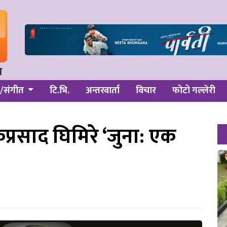
/संगीत
टि.भि.
अन्तरवार्ता
विचार
फोटो गल्लेरी
प्रसाद घिमिरे ‘जुना: एक