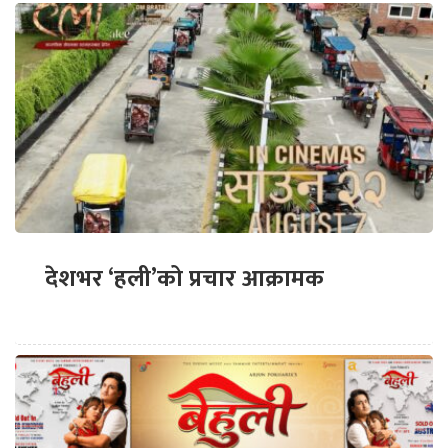
देशभर ‘हली’को प्रचार आक्रामक