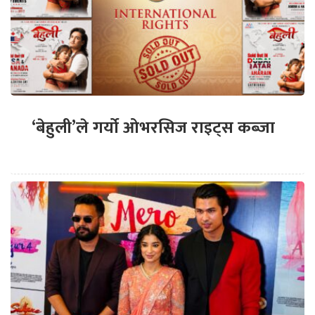
‘बेहुली’ले गर्यो ओभरसिज राइट्स कब्जा