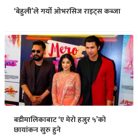
‘बेहुली’ले गर्यो ओभरसिज राइट्स कब्जा
बडीमालिकाबाट ‘ए मेरो हजुर ५’को
छायांकन सुरु हुने