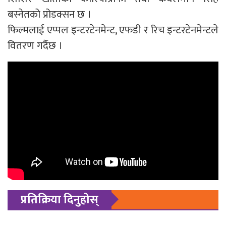
बस्नेतको प्रोडक्सन छ ।
फिल्मलाई एप्पल इन्टरटेनमेन्ट, एफडी र रिच इन्टरटेनमेन्टले
वितरण गर्दैछ ।
प्रतिक्रिया दिनुहोस्