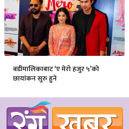
बडीमालिकाबाट ‘ए मेरो हजुर ५’को
छायांकन सुरु हुने