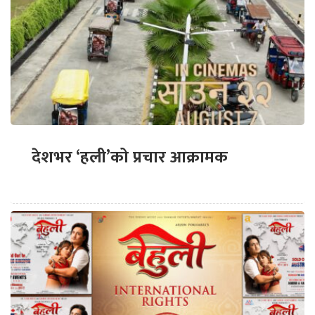
देशभर ‘हली’को प्रचार आक्रामक