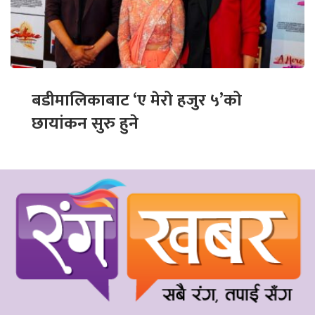
बडीमालिकाबाट ‘ए मेरो हजुर ५’को
छायांकन सुरु हुने