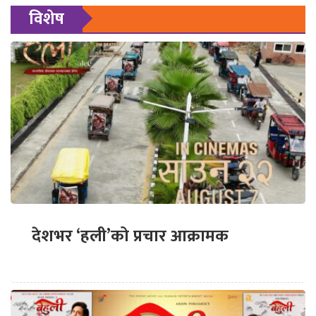
विशेष
देशभर ‘हली’को प्रचार आक्रामक