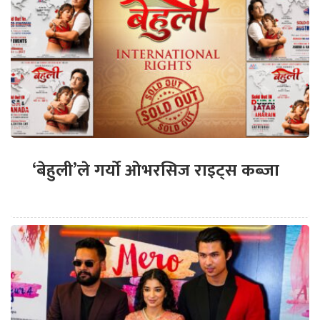
‘बेहुली’ले गर्यो ओभरसिज राइट्स कब्जा