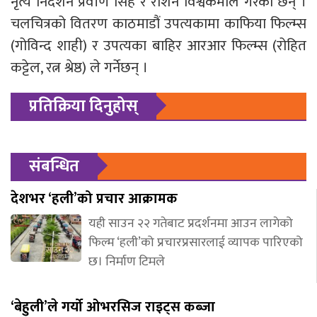
नृत्य निर्देशन प्रवीण सिंह र रोशन विश्वकर्माले गरेका छन् ।
चलचित्रको वितरण काठमाडौं उपत्यकामा काफिया फिल्म्स
(गोविन्द शाही) र उपत्यका बाहिर आरआर फिल्म्स (रोहित
कट्टेल, रत्न श्रेष्ठ) ले गर्नेछन् ।
प्रतिक्रिया दिनुहोस्
संबन्धित
देशभर ‘हली’को प्रचार आक्रामक
यही साउन २२ गतेबाट प्रदर्शनमा आउन लागेको
फिल्म ‘हली’को प्रचारप्रसारलाई व्यापक पारिएको
छ। निर्माण टिमले
‘बेहुली’ले गर्यो ओभरसिज राइट्स कब्जा