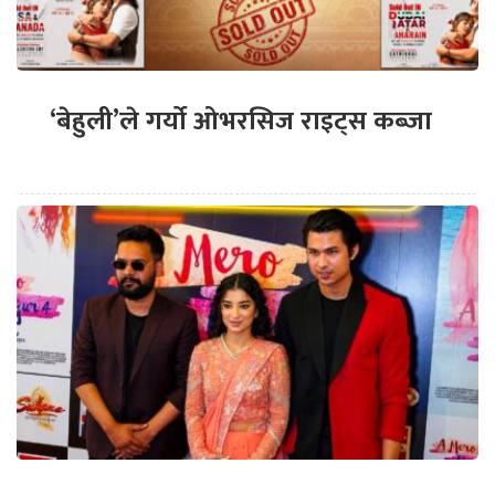
‘बेहुली’ले गर्यो ओभरसिज राइट्स कब्जा