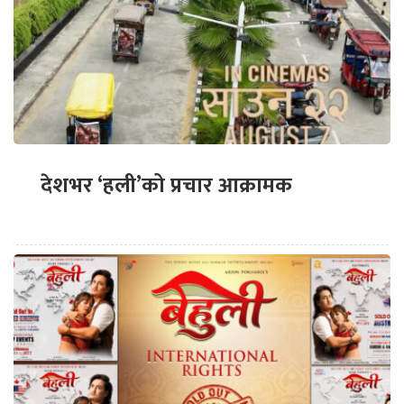
देशभर ‘हली’को प्रचार आक्रामक