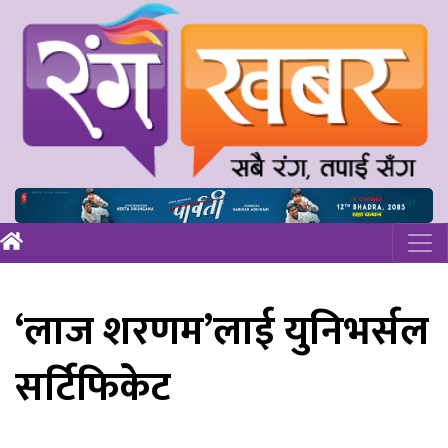
‘लाज शरणम’लाई युनिभर्सल
सर्टिफिकेट