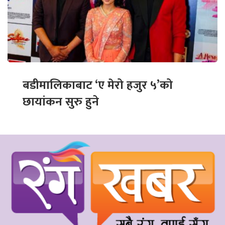
बडीमालिकाबाट ‘ए मेरो हजुर ५’को
छायांकन सुरु हुने