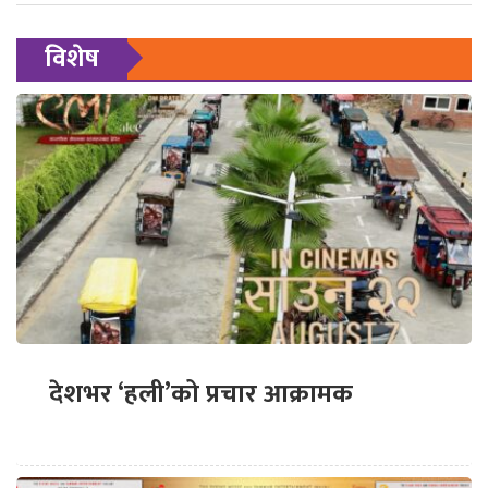
विशेष
देशभर ‘हली’को प्रचार आक्रामक