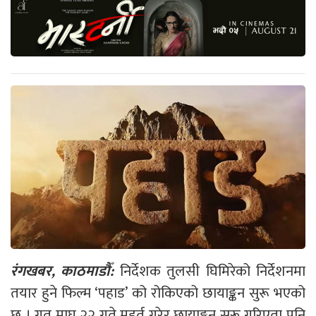
रंगखबर, काठमाडौँ:
निर्देशक तुलसी घिमिरेको निर्देशनमा
तयार हुने फिल्म ‘पहाड’ को रोकिएको छायाङ्कन सुरू भएको
छ । गत माघ २२ गते मुहुर्त गरेर छायाङ्कन सुरू गरिएता पनि